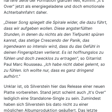
härtere Seite der Formation glänzen ließ, kommt „It's
Over" jetzt als energiegeladene und doch emotionale
Achterbahnfahrt daher.
„​Dieser Song spiegelt die Spirale wider, die dazu führt,
dass wir aufgeben wollen. Diese angsterfüllten
Stunden, in denen du nichts als den Tiefpunkt spüren
kannst, das stetige Crescendo der Panik, das
irgendwann so intensiv wird, dass du das Gefühl in
deinen Fingerspitzen verlierst. Es ist hoffnungslos zu
fühlen und doch zwecklos zu ertragen"
, so Gitarrist
Paul Marc Rousseau.
„Ich habe nicht dabei gelernt, so
zu fühlen. Ich wollte nur, dass es ganz dringend
aufhört."
Unklar ist, ob Silverstein hier das Release einer neuen
Platte vorbereiten. Stand jetzt scheint auch „It's Over"
lediglich eine Standalone-Single zu sein. Zumindest
haben sich Silverstein bis dato nicht zu einer
möglichen Albumproduktion geäußert. Das letzte